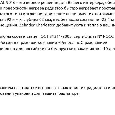
RAL 9016 - это верное решение для Вашего интерьера, обе
поверхности нагрева радиатор быстро нагревает простран
такого типа исключает движение пыли вместе с потоками 
а 592 мм х Глубина 62 мм, вес без воды составляет 23,4 к
мещения. Zehnder Charleston добавит уюта и тепла в ваш д
 на соответствие ГОСТ 31311-2005, сертификат № POCC D
 России в страховой компании «Ренессанс Страхование»
ециально для российских и белорусских заказчиков – 10 ле
азанием на этикетке основных характеристик радиатора и 
ования упаковки для защиты радиатора.