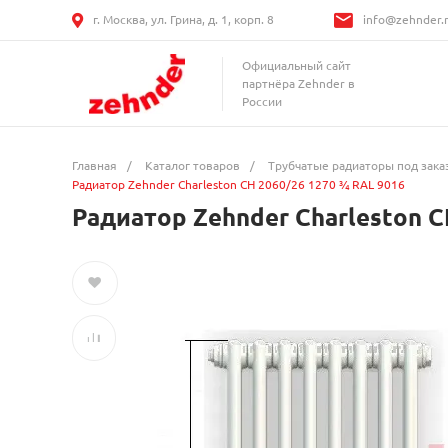
г. Москва, ул. Грина, д. 1, корп. 8
info@zehnder.
Официальный сайт
партнёра Zehnder в
России
Главная
/
Каталог товаров
/
Трубчатые радиаторы под зака
Радиатор Zehnder Charleston CH 2060/26 1270 ¾ RAL 9016
Радиатор Zehnder Charleston C