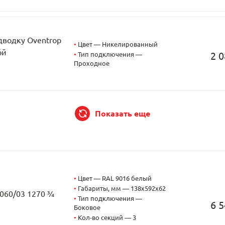
дводку Oventrop
•
Цвет — Никелированный
ой
2 0
•
Тип подключения —
Проходное
Показать еще
•
Цвет — RAL 9016 белый
•
Габариты, мм — 138x592x62
2060/03 1270 ¾
•
Тип подключения —
6 5
Боковое
•
Кол-во секций — 3