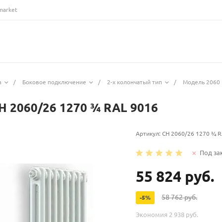
market
з
/
Боковое подключение
/
2-х колончатый тип
/
Модель 2060 
H 2060/26 1270 ¾ RAL 9016
Артикул:
CH 2060/26 1270 ¾ R
Под за
55 824 руб.
58 762 руб.
-5%
Экономия
2 938 руб.