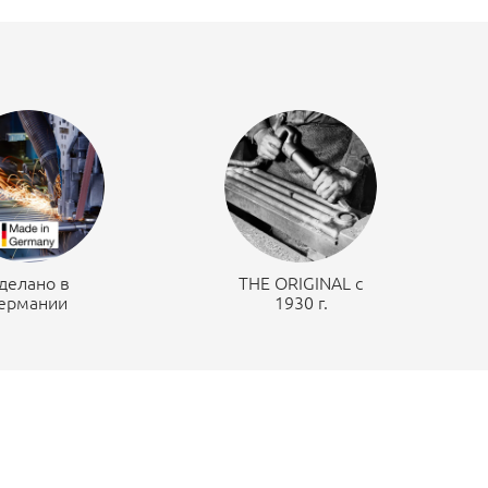
делано в
THE ORIGINAL c
ермании
1930 г.