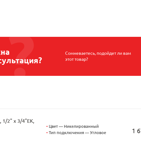
на
Сомневаетесь, подойдет ли вам
сультация?
этот товар?
1/2" х 3/4"EK,
•
Цвет — Никелированный
1 6
•
Тип подключения — Угловое