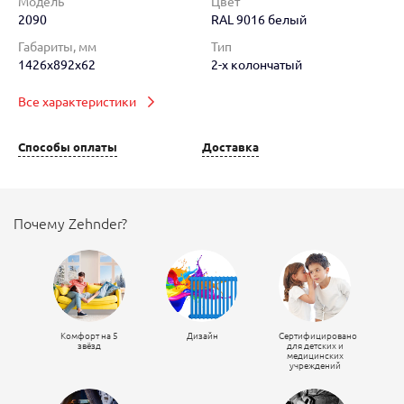
Модель
Цвет
2090
RAL 9016 белый
Габариты, мм
Тип
1426x892x62
2-х колончатый
Все характеристики
Способы оплаты
Доставка
Почему Zehnder?
Комфорт на 5
Дизайн
Сертифицировано
звёзд
для детских и
медицинских
учреждений