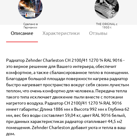
Сделано в
THE ORIGINAL c
Германии
1930 г.
Описание
Характеристики
Отзывы
Радиатор Zehnder Charleston CH 2100/41 1270 ¾ RAL 9016 -
это верное решение для Вашего интерьера, обеспечит
комфортное, а также сбалансированное тепло в помещении.
Благодаря большой площади поверхности нагрева радиатор
быстро нагревает пространство вокруг себя своим лучистым
теплом, что очень комфортно для человека. Передача тепла
такого типа исключает движение пыли вместе с потоками
нагретого воздуха. Радиатор CH 2100/41 1270 ¾ RAL 9016
имеет габариты: Длина 1886 мм х Высота 992 мм х Глубина 62
мм, вес без воды составляет 59,04 кг, цвет RAL 9016 белый,
при данных характеристиках радиатор отапливает 44,5 м2
помещения. Zehnder Charleston добавит уюта и тепла в ваш
дом.