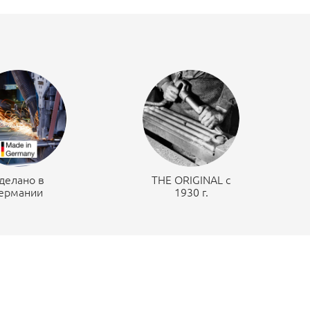
делано в
THE ORIGINAL c
ермании
1930 г.