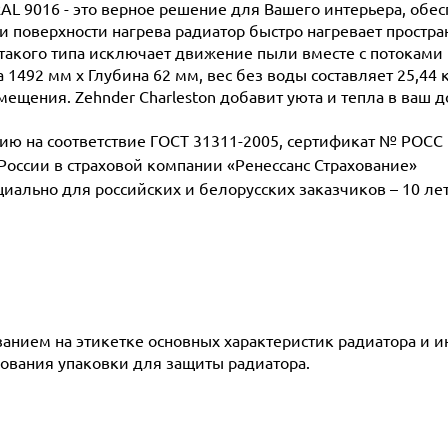
RAL 9016 - это верное решение для Вашего интерьера, обе
поверхности нагрева радиатор быстро нагревает простран
такого типа исключает движение пыли вместе с потоками 
 1492 мм х Глубина 62 мм, вес без воды составляет 25,44 
мещения. Zehnder Charleston добавит уюта и тепла в ваш д
 на соответствие ГОСТ 31311-2005, сертификат № POCC D
 России в страховой компании «Ренессанс Страхование»
ециально для российских и белорусских заказчиков – 10 ле
азанием на этикетке основных характеристик радиатора и 
ования упаковки для защиты радиатора.