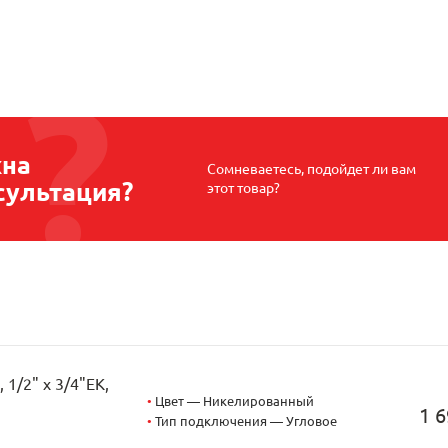
на
Сомневаетесь, подойдет ли вам
сультация?
этот товар?
1/2" х 3/4"EK,
•
Цвет — Никелированный
1 6
•
Тип подключения — Угловое