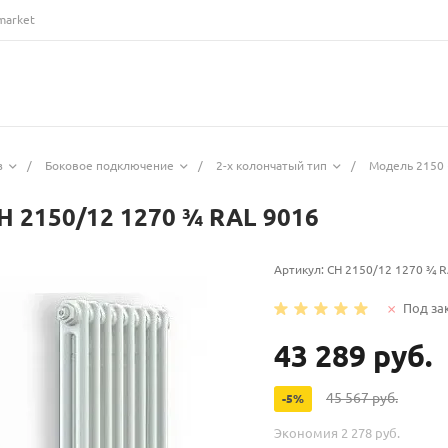
market
з
/
Боковое подключение
/
2-х колончатый тип
/
Модель 2150 
H 2150/12 1270 ¾ RAL 9016
Артикул:
CH 2150/12 1270 ¾ R
Под за
43 289 руб.
45 567 руб.
-5%
Экономия
2 278 руб.