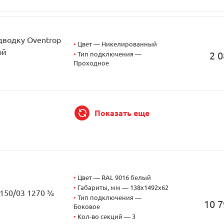
дводку Oventrop
•
Цвет — Никелированный
ой
2 0
•
Тип подключения —
Проходное
Показать еще
•
Цвет — RAL 9016 белый
•
Габариты, мм — 138x1492x62
2150/03 1270 ¾
•
Тип подключения —
10 7
Боковое
•
Кол-во секций — 3