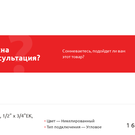
на
Сомневаетесь, подойдет ли вам
сультация?
этот товар?
1/2" х 3/4"EK,
•
Цвет — Никелированный
1 6
•
Тип подключения — Угловое