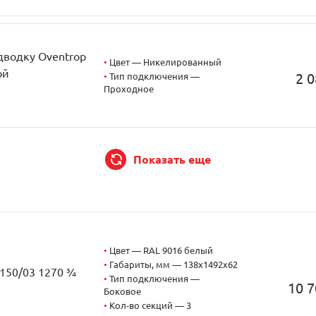
дводку Oventrop
•
Цвет — Никелированный
ой
2 0
•
Тип подключения —
Проходное
Показать еще
•
Цвет — RAL 9016 белый
•
Габариты, мм — 138x1492x62
2150/03 1270 ¾
•
Тип подключения —
10 7
Боковое
•
Кол-во секций — 3