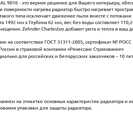
RAL 9016 - это верное решение для Вашего интерьера, обе
поверхности нагрева радиатор быстро нагревает простран
такого типа исключает движение пыли вместе с потоками 
а 1492 мм х Глубина 62 мм, вес без воды составляет 110,2
мещения. Zehnder Charleston добавит уюта и тепла в ваш д
 на соответствие ГОСТ 31311-2005, сертификат № POCC D
 России в страховой компании «Ренессанс Страхование»
ециально для российских и белорусских заказчиков – 10 ле
азанием на этикетке основных характеристик радиатора и 
ования упаковки для защиты радиатора.