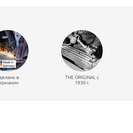
делано в
THE ORIGINAL c
ермании
1930 г.