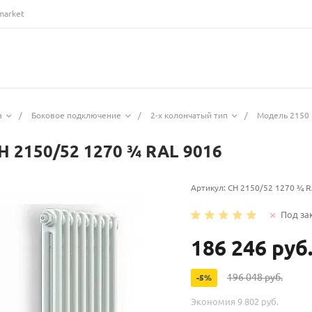
market
з
/
Боковое подключение
/
2-х колончатый тип
/
Модель 2150 
H 2150/52 1270 ¾ RAL 9016
Артикул:
CH 2150/52 1270 ¾ R
Под за
186 246 руб
196 048 руб.
-5%
Экономия
9 802 руб.