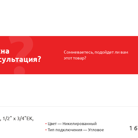
на
Сомневаетесь, подойдет ли вам
сультация?
этот товар?
1/2" х 3/4"EK,
•
Цвет — Никелированный
1 6
•
Тип подключения — Угловое