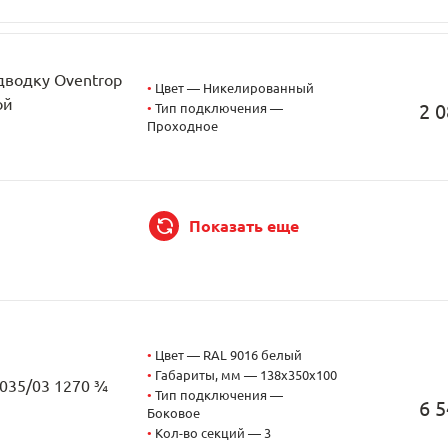
дводку Oventrop
•
Цвет — Никелированный
ой
2 0
•
Тип подключения —
Проходное
Показать еще
•
Цвет — RAL 9016 белый
•
Габариты, мм — 138x350x100
3035/03 1270 ¾
•
Тип подключения —
6 5
Боковое
•
Кол-во секций — 3