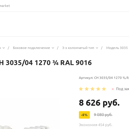
market
з
/
Боковое подключение
/
3-х колончатый тип
/
Модель 3035 
H 3035/04 1270 ¾ RAL 9016
Артикул:
CH 3035/04 1270 ¾ R
Под за
8 626 руб.
9 080 руб.
-5%
Экономия
454 руб.