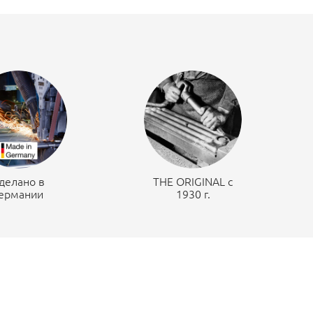
делано в
THE ORIGINAL c
ермании
1930 г.