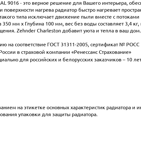
RAL 9016 - это верное решение для Вашего интерьера, обе
поверхности нагрева радиатор быстро нагревает простран
такого типа исключает движение пыли вместе с потоками 
350 мм х Глубина 100 мм, вес без воды составляет 3,4 кг,
ения. Zehnder Charleston добавит уюта и тепла в ваш дом.
 на соответствие ГОСТ 31311-2005, сертификат № POCC D
 России в страховой компании «Ренессанс Страхование»
ециально для российских и белорусских заказчиков – 10 ле
азанием на этикетке основных характеристик радиатора и 
ования упаковки для защиты радиатора.