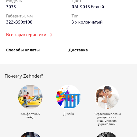
Модель
Цвет
3035
RAL 9016 белый
Габариты, мм
Тип
322x350x100
3-х колончатый
Все характеристики
Способы оплаты
Доставка
Почему Zehnder?
Комфорт на 5
Дизайн
Сертифицировано
звёзд
для детских и
медицинских
учреждений