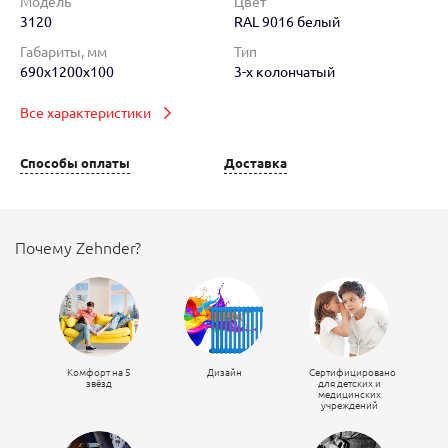
Модель
Цвет
3120
RAL 9016 белый
Габариты, мм
Тип
690x1200x100
3-х колончатый
Все характеристики
Способы оплаты
Доставка
Почему Zehnder?
Комфорт на 5
Дизайн
Сертифицировано
звёзд
для детских и
медицинских
учреждений