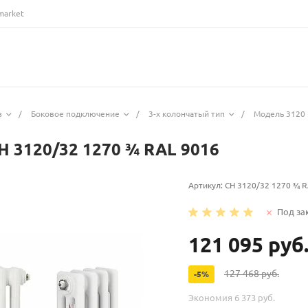
market
з
/
Боковое подключение
/
3-х колончатый тип
/
Модель 3120 
H 3120/32 1270 ¾ RAL 9016
Артикул:
CH 3120/32 1270 ¾ R
Под за
121 095 руб
127 468 руб.
-5%
Экономия
6 373 руб.