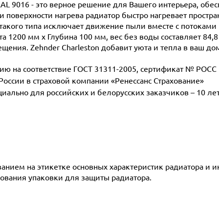
RAL 9016 - это верное решение для Вашего интерьера, обе
поверхности нагрева радиатор быстро нагревает простран
такого типа исключает движение пыли вместе с потоками 
а 1200 мм х Глубина 100 мм, вес без воды составляет 84,8
щения. Zehnder Charleston добавит уюта и тепла в ваш до
 на соответствие ГОСТ 31311-2005, сертификат № POCC D
 России в страховой компании «Ренессанс Страхование»
ециально для российских и белорусских заказчиков – 10 ле
азанием на этикетке основных характеристик радиатора и 
ования упаковки для защиты радиатора.