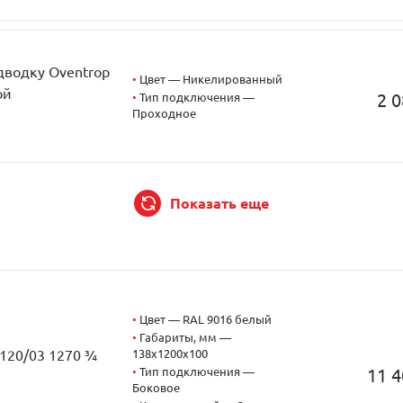
дводку Oventrop
•
Цвет — Никелированный
ой
2 0
•
Тип подключения —
Проходное
Показать еще
•
Цвет — RAL 9016 белый
•
Габариты, мм —
138x1200x100
3120/03 1270 ¾
•
Тип подключения —
11 4
Боковое