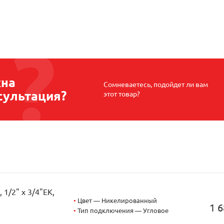
на
Сомневаетесь, подойдет ли вам
сультация?
этот товар?
1/2" х 3/4"EK,
•
Цвет — Никелированный
1 6
•
Тип подключения — Угловое