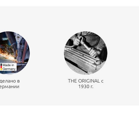
делано в
THE ORIGINAL c
ермании
1930 г.