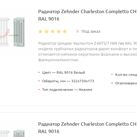
Радиатор Zehnder Charleston Completto C
RAL 9016
Под заказ
Радиатор Цендер Чарльстон Z-6075/7 N69 твв RAL 9
модель трубчатых радиаторов дарит комфорт и теп
отличается мягкими округлыми формами и высок
функциональностью.
•
Цвет — RAL 9016 белый
•
Кол-во секц
•
Габариты, мм — 322x750x173
•
Отапливаем
•
Тип подключения — Нижнее
Радиатор Zehnder Charleston Completto C
RAL 9016