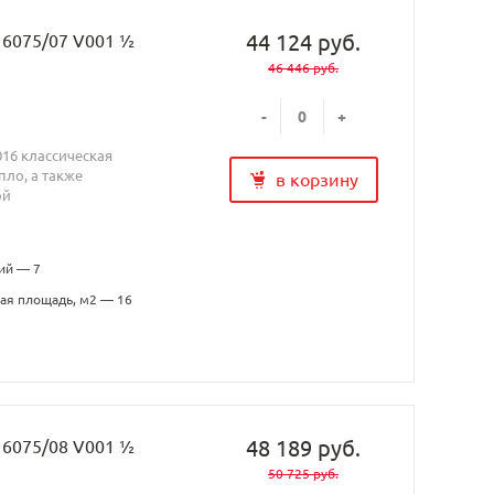
44 124 руб.
H 6075/07 V001 ½
46 446 руб.
-
+
016 классическая
ло, а также
в корзину
ой
ий — 7
ая площадь, м2 — 16
48 189 руб.
H 6075/08 V001 ½
50 725 руб.