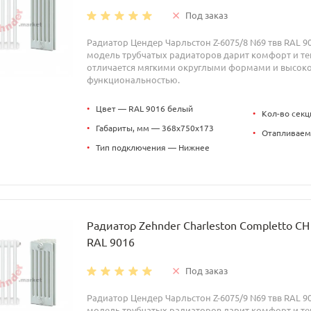
Под заказ
Радиатор Цендер Чарльстон Z-6075/8 N69 твв RAL 9
модель трубчатых радиаторов дарит комфорт и теп
отличается мягкими округлыми формами и высок
функциональностью.
•
Цвет — RAL 9016 белый
•
Кол-во секц
•
Габариты, мм — 368x750x173
•
Отапливаем
•
Тип подключения — Нижнее
Радиатор Zehnder Charleston Completto C
RAL 9016
Под заказ
Радиатор Цендер Чарльстон Z-6075/9 N69 твв RAL 9
модель трубчатых радиаторов дарит комфорт и теп