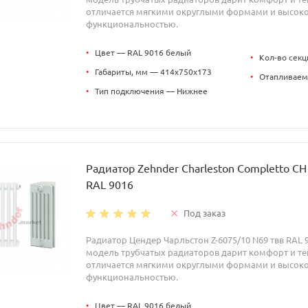
отличается мягкими округлыми формами и высок
функциональностью.
•
Цвет — RAL 9016 белый
•
Кол-во секц
•
Габариты, мм — 414x750x173
•
Отапливаем
•
Тип подключения — Нижнее
Радиатор Zehnder Charleston Completto C
RAL 9016
Под заказ
Радиатор Цендер Чарльстон Z-6075/10 N69 твв RAL 
модель трубчатых радиаторов дарит комфорт и теп
отличается мягкими округлыми формами и высок
функциональностью.
•
Цвет — RAL 9016 белый