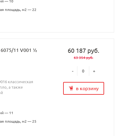
ий — 10
ая площадь, м2 — 22
60 187 руб.
H 6075/11 V001 ½
63 354 руб.
-
+
9016 классическая
ло, а также
в корзину
ой
ий — 11
ая площадь, м2 — 25