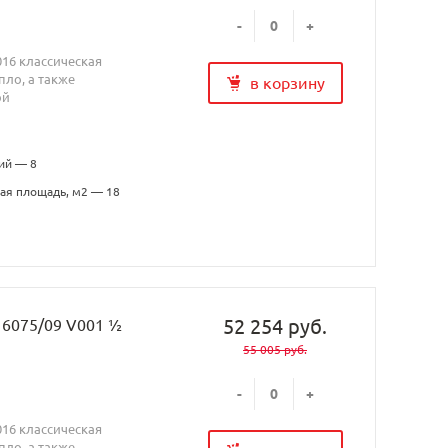
-
+
016 классическая
ло, а также
в корзину
ой
ий — 8
ая площадь, м2 — 18
52 254 руб.
H 6075/09 V001 ½
55 005 руб.
-
+
016 классическая
ло, а также