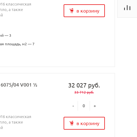
016 классическая
ло, а также
в корзину
ой
ий — 3
ая площадь, м2 — 7
32 027 руб.
H 6075/04 V001 ½
33 712 руб.
-
+
016 классическая
ло, а также
в корзину
ой