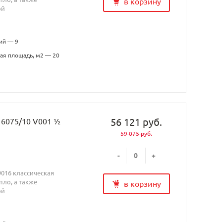
в корзину
ой
ий — 9
ая площадь, м2 — 20
56 121 руб.
H 6075/10 V001 ½
59 075 руб.
-
+
9016 классическая
ло, а также
в корзину
ой