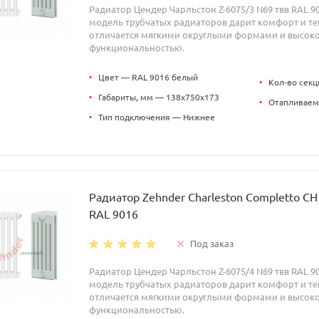
Радиатор Цендер Чарльстон Z-6075/3 N69 твв RAL 9
модель трубчатых радиаторов дарит комфорт и теп
отличается мягкими округлыми формами и высок
функциональностью.
•
Цвет — RAL 9016 белый
•
Кол-во секц
•
Габариты, мм — 138x750x173
•
Отапливаем
•
Тип подключения — Нижнее
Радиатор Zehnder Charleston Completto C
RAL 9016
Под заказ
Радиатор Цендер Чарльстон Z-6075/4 N69 твв RAL 9
модель трубчатых радиаторов дарит комфорт и теп
отличается мягкими округлыми формами и высок
функциональностью.