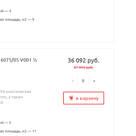
ий — 4
ая площадь, м2 — 9
36 092 руб.
H 6075/05 V001 ½
37 992 руб.
-
+
016 классическая
ло, а также
в корзину
ой
ий — 5
ая площадь, м2 — 11