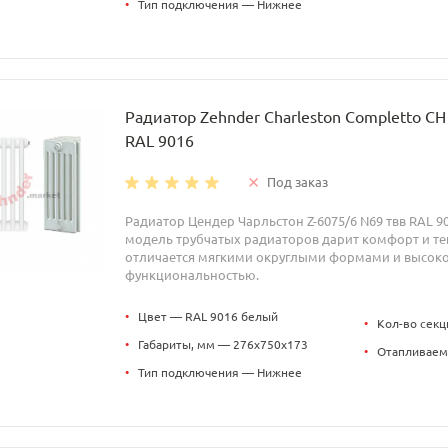
•
Тип подключения — Нижнее
Радиатор Zehnder Charleston Completto C
RAL 9016
Под заказ
Радиатор Цендер Чарльстон Z-6075/6 N69 твв RAL 9
модель трубчатых радиаторов дарит комфорт и теп
отличается мягкими округлыми формами и высок
функциональностью.
•
Цвет — RAL 9016 белый
•
Кол-во секц
•
Габариты, мм — 276x750x173
•
Отапливаем
•
Тип подключения — Нижнее