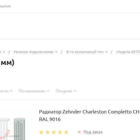
market
з
/
Нижнее подключение
/
6-ти колончатый тип
/
Модель 6075
 мм)
ости
По названию
По цене
Радиатор Zehnder Charleston Completto C
RAL 9016
Под заказ