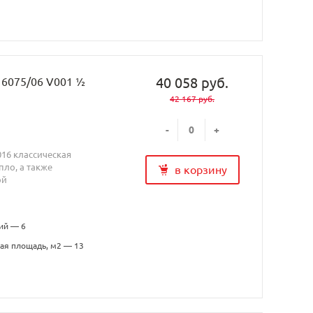
40 058 руб.
H 6075/06 V001 ½
42 167 руб.
-
+
016 классическая
ло, а также
в корзину
ой
ий — 6
ая площадь, м2 — 13