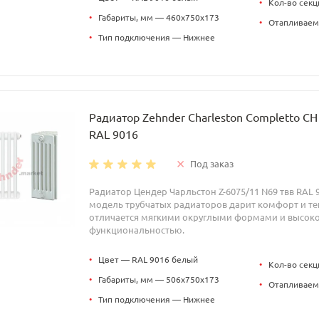
•
Кол-во секц
•
Габариты, мм — 460x750x173
•
Отапливаем
•
Тип подключения — Нижнее
Радиатор Zehnder Charleston Completto C
RAL 9016
Под заказ
Радиатор Цендер Чарльстон Z-6075/11 N69 твв RAL 
модель трубчатых радиаторов дарит комфорт и теп
отличается мягкими округлыми формами и высок
функциональностью.
•
Цвет — RAL 9016 белый
•
Кол-во секц
•
Габариты, мм — 506x750x173
•
Отапливаем
•
Тип подключения — Нижнее