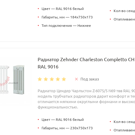
•
Цвет — RAL 9016 белый
•
Кол-во секц
•
Габариты, мм — 184x750x173
•
Отапливаем
•
Тип подключения — Нижнее
Радиатор Zehnder Charleston Completto C
RAL 9016
Под заказ
Радиатор Цендер Чарльстон Z-6075/5 N69 твв RAL 9
модель трубчатых радиаторов дарит комфорт и теп
отличается мягкими округлыми формами и высок
функциональностью.
•
Цвет — RAL 9016 белый
•
Кол-во секц
•
Габариты, мм — 230x750x173
•
Отапливаем