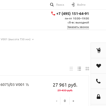
Поиск
Войти
+7 (495) 151-64-91
пн-пт 10:00–19:00
сб-вс выходной
Заказать звонок
 V001 (высота 750 мм)
27 961 руб.
H 6075/03 V001 ½
29 433 руб.
-
+