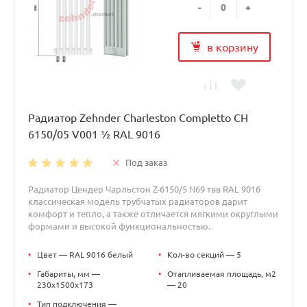
-
+
в корзину
Радиатор Zehnder Charleston Completto CH
6150/05 V001 ½ RAL 9016
Под заказ
Радиатор Цендер Чарльстон Z-6150/5 N69 твв RAL 9016
классическая модель трубчатых радиаторов дарит
комфорт и тепло, а также отличается мягкими округлыми
формами и высокой функциональностью.
•
Цвет — RAL 9016 белый
•
Кол-во секций — 5
•
Габариты, мм —
•
Отапливаемая площадь, м2
230x1500x173
— 20
•
Тип подключения —