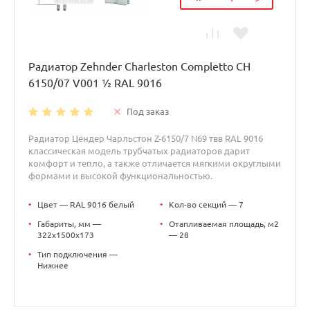
Радиатор Zehnder Charleston Completto CH
6150/07 V001 ½ RAL 9016
Под заказ
Радиатор Цендер Чарльстон Z-6150/7 N69 твв RAL 9016
классическая модель трубчатых радиаторов дарит
комфорт и тепло, а также отличается мягкими округлыми
формами и высокой функциональностью.
•
Цвет — RAL 9016 белый
•
Кол-во секций — 7
•
Габариты, мм —
•
Отапливаемая площадь, м2
322x1500x173
— 28
•
Тип подключения —
Нижнее