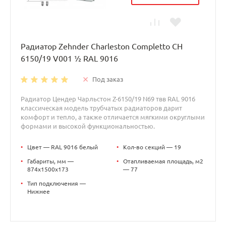
Радиатор Zehnder Charleston Completto CH
6150/19 V001 ½ RAL 9016
Под заказ
Радиатор Цендер Чарльстон Z-6150/19 N69 твв RAL 9016
классическая модель трубчатых радиаторов дарит
комфорт и тепло, а также отличается мягкими округлыми
формами и высокой функциональностью.
•
Цвет — RAL 9016 белый
•
Кол-во секций — 19
•
Габариты, мм —
•
Отапливаемая площадь, м2
874x1500x173
— 77
•
Тип подключения —
Нижнее