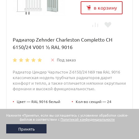
в корзину
Радиатор Zehnder Charleston Completto CH
6150/24 V001 ½ RAL 9016
Под заказ
Радиатор Цендер Чарльстон Z-6150/24 N69 твв RAL 9016
классическая модель трубчатых радиаторов дарит
комфорт и тепло, а также отличается мягкими округлыми
формами и высокой функциональностью.
•
Цвет — RAL 9016 белый
•
Кол-во секций — 24
•
Габариты, мм —
•
Отапливаемая площадь, м2
1104x1500x173
— 98
Нажмите «Принять», если вы соглашаетесь с условиями обработки cookie-
файлов в соответствии с
Политикой конфиденциальности
•
Тип подключения —
Принять
Нижнее