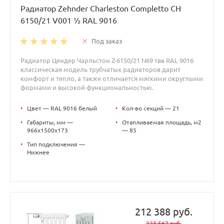
Радиатор Zehnder Charleston Completto CH
6150/21 V001 ½ RAL 9016
Под заказ
Радиатор Цендер Чарльстон Z-6150/21 N69 твв RAL 9016
классическая модель трубчатых радиаторов дарит
комфорт и тепло, а также отличается мягкими округлыми
формами и высокой функциональностью.
•
Цвет — RAL 9016 белый
•
Кол-во секций — 21
•
Габариты, мм —
•
Отапливаемая площадь, м2
966x1500x173
— 85
•
Тип подключения —
Нижнее
212 388 руб.
223 567 руб.