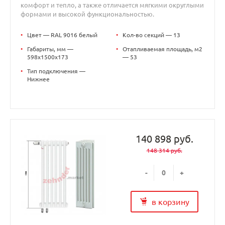
комфорт и тепло, а также отличается мягкими округлыми
формами и высокой функциональностью.
•
Цвет — RAL 9016 белый
•
Кол-во секций — 13
•
Габариты, мм —
•
Отапливаемая площадь, м2
598x1500x173
— 53
•
Тип подключения —
Нижнее
140 898 руб.
148 314 руб.
-
+
в корзину