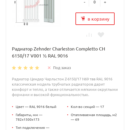
-
+
в корзину
Радиатор Zehnder Charleston Completto CH
6150/17 V001 ½ RAL 9016
Под заказ
Радиатор Цендер Чарльстон Z-6150/17 N69 твв RAL 9016
классическая модель трубчатых радиаторов дарит
комфорт и тепло, а также отличается мягкими округлыми
формами и высокой функциональностью.
•
Цвет — RAL 9016 белый
•
Кол-во секций — 17
•
Габариты, мм —
•
Отапливаемая площадь, м2
782x1500x173
— 69
•
Тип подключения —