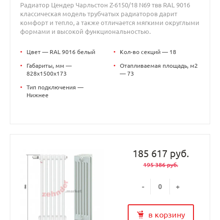
Радиатор Цендер Чарльстон Z-6150/18 N69 твв RAL 9016
классическая модель трубчатых радиаторов дарит
комфорт и тепло, а также отличается мягкими округлыми
формами и высокой функциональностью.
•
Цвет — RAL 9016 белый
•
Кол-во секций — 18
•
Габариты, мм —
•
Отапливаемая площадь, м2
828x1500x173
— 73
•
Тип подключения —
Нижнее
185 617 руб.
195 386 руб.
-
+
в корзину