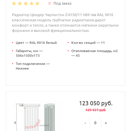
Под заказ
Радиатор Цендер Чарльстон Z-6150/11 N69 твв RAL 9016
классическая модель трубчатых радиаторов дарит
комфорт и тепло, а также отличается мягкими округлыми
формами и высокой функциональностью.
•
Цвет — RAL 9016 белый
•
Кол-во секций — 11
•
Габариты, мм —
•
Отапливаемая площадь, м2
506x1500x173
— 45
•
Тип подключения —
Нижнее
123 050 руб.
129 527 руб.
-
+