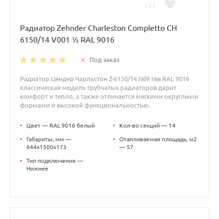
Радиатор Zehnder Charleston Completto CH
6150/14 V001 ½ RAL 9016
Под заказ
Радиатор Цендер Чарльстон Z-6150/14 N69 твв RAL 9016
классическая модель трубчатых радиаторов дарит
комфорт и тепло, а также отличается мягкими округлыми
формами и высокой функциональностью.
•
Цвет — RAL 9016 белый
•
Кол-во секций — 14
•
Габариты, мм —
•
Отапливаемая площадь, м2
644x1500x173
— 57
•
Тип подключения —
Нижнее