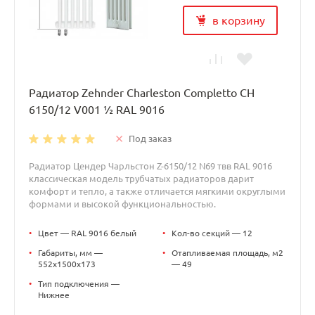
в корзину
Радиатор Zehnder Charleston Completto CH
6150/12 V001 ½ RAL 9016
Под заказ
Радиатор Цендер Чарльстон Z-6150/12 N69 твв RAL 9016
классическая модель трубчатых радиаторов дарит
комфорт и тепло, а также отличается мягкими округлыми
формами и высокой функциональностью.
•
Цвет — RAL 9016 белый
•
Кол-во секций — 12
•
Габариты, мм —
•
Отапливаемая площадь, м2
552x1500x173
— 49
•
Тип подключения —
Нижнее