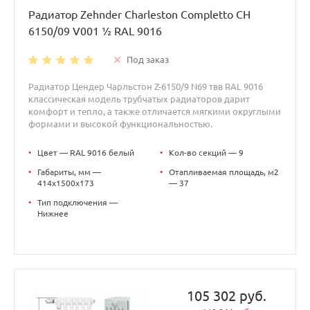
Радиатор Zehnder Charleston Completto CH
6150/09 V001 ½ RAL 9016
Под заказ
Радиатор Цендер Чарльстон Z-6150/9 N69 твв RAL 9016
классическая модель трубчатых радиаторов дарит
комфорт и тепло, а также отличается мягкими округлыми
формами и высокой функциональностью.
•
Цвет — RAL 9016 белый
•
Кол-во секций — 9
•
Габариты, мм —
•
Отапливаемая площадь, м2
414x1500x173
— 37
•
Тип подключения —
Нижнее
105 302 руб.