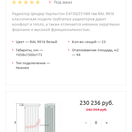
Под заказ
Радиатор Цендер Чарльстон Z-6150/23 N69 твв RAL 9016
классическая модель трубчатых радиаторов дарит
комфорт и тепло, а также отличается мягкими округлыми
формами и высокой функциональностью.
•
Цвет — RAL 9016 белый
•
Кол-во секций — 23
•
Габариты, мм —
•
Отапливаемая площадь, м2
1058x1500x173
— 94
•
Тип подключения —
Нижнее
230 236 руб.
242 354 руб.
-
+