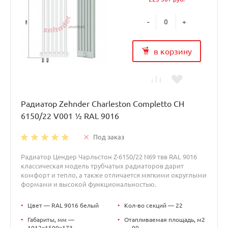
-
+
в корзину
Радиатор Zehnder Charleston Completto CH
6150/22 V001 ½ RAL 9016
Под заказ
Радиатор Цендер Чарльстон Z-6150/22 N69 твв RAL 9016
классическая модель трубчатых радиаторов дарит
комфорт и тепло, а также отличается мягкими округлыми
формами и высокой функциональностью.
•
Цвет — RAL 9016 белый
•
Кол-во секций — 22
•
Габариты, мм —
•
Отапливаемая площадь, м2
1012x1500x173
— 90