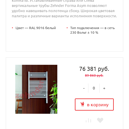
комнаты. Устанавливаемые справа или слева
вертикальные трубы Zehnder Forma Asym позволяют
удобно навешивать полотенца сбоку. Широкая цветовая
палитра и различные варианты исполнения поверхности.
•
Цвет — RAL 9016 белый
•
Тип подключения — в сеть
230 Вольт ± 10 %
76 381 руб.
89 860 руб.
-
+
в корзину