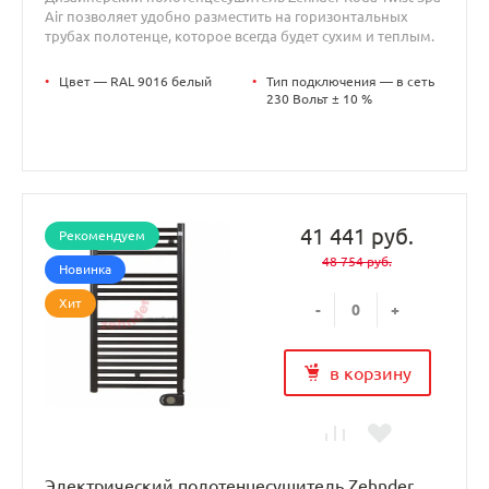
Air позволяет удобно разместить на горизонтальных
трубах полотенце, которое всегда будет сухим и теплым.
•
Цвет — RAL 9016 белый
•
Тип подключения — в сеть
230 Вольт ± 10 %
41 441 руб.
Рекомендуем
48 754 руб.
Новинка
Хит
-
+
в корзину
Электрический полотенцесушитель Zehnder