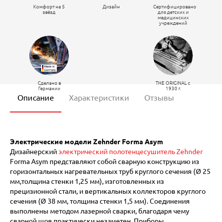
Комфорт на 5
Дизайн
Сертифицировано
звёзд
для детских и
медицинских
учреждений
Сделано в
THE ORIGINAL c
Германии
1930 г.
Описание
Характеристики
Отзывы
Электрические модели Zehnder Forma Asym
Дизайнерский
электрический полотенцесушитель Zehnder
Forma Asym представляют собой сварную конструкцию из
горизонтальных нагревательных труб круглого сечения (Ø 25
мм,толщина стенки 1,25 мм), изготовленных из
прецизионной стали, и вертикальных коллекторов круглого
сечения (Ø 38 мм, толщина стенки 1,5 мм). Соединения
выполнены методом лазерной сварки, благодаря чему
сварной шов практически незаметен. Приборы