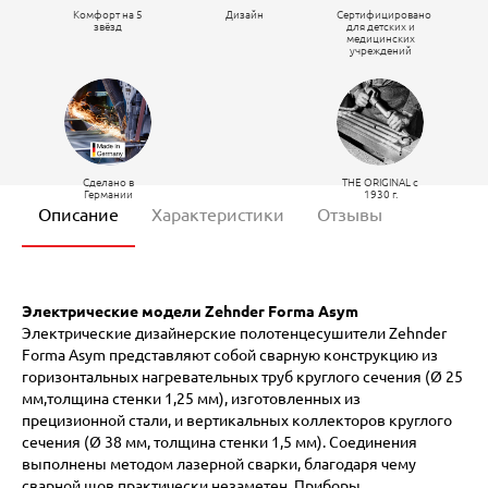
Комфорт на 5
Дизайн
Сертифицировано
звёзд
для детских и
медицинских
учреждений
Сделано в
THE ORIGINAL c
Германии
1930 г.
Описание
Характеристики
Отзывы
Электрические модели Zehnder Forma Asym
Электрические дизайнерские полотенцесушители Zehnder
Forma Asym представляют собой сварную конструкцию из
горизонтальных нагревательных труб круглого сечения (Ø 25
мм,толщина стенки 1,25 мм), изготовленных из
прецизионной стали, и вертикальных коллекторов круглого
сечения (Ø 38 мм, толщина стенки 1,5 мм). Соединения
выполнены методом лазерной сварки, благодаря чему
сварной шов практически незаметен. Приборы