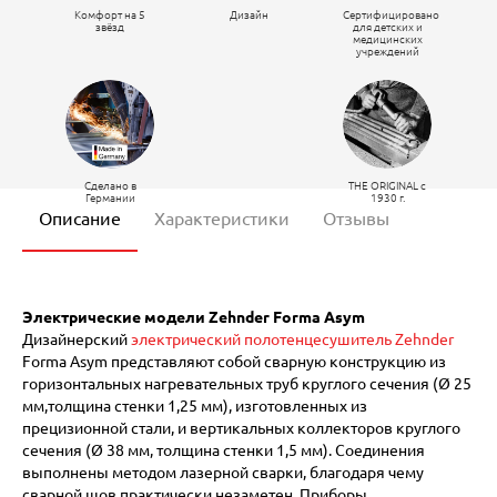
Комфорт на 5
Дизайн
Сертифицировано
звёзд
для детских и
медицинских
учреждений
Сделано в
THE ORIGINAL c
Германии
1930 г.
Описание
Характеристики
Отзывы
Электрические модели Zehnder Forma Asym
Дизайнерский
электрический полотенцесушитель Zehnder
Forma Asym представляют собой сварную конструкцию из
горизонтальных нагревательных труб круглого сечения (Ø 25
мм,толщина стенки 1,25 мм), изготовленных из
прецизионной стали, и вертикальных коллекторов круглого
сечения (Ø 38 мм, толщина стенки 1,5 мм). Соединения
выполнены методом лазерной сварки, благодаря чему
сварной шов практически незаметен. Приборы