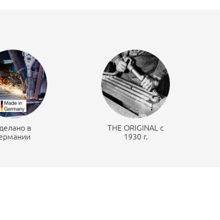
делано в
THE ORIGINAL c
ермании
1930 г.