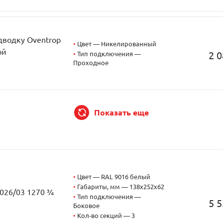
дводку Oventrop
•
Цвет — Никелированный
ой
2 0
•
Тип подключения —
Проходное
Показать еще
•
Цвет — RAL 9016 белый
•
Габариты, мм — 138x252x62
2026/03 1270 ¾
•
Тип подключения —
5 5
Боковое
•
Кол-во секций — 3