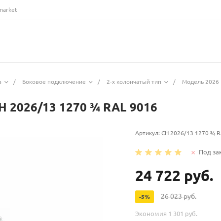
market
з
/
Боковое подключение
/
2-х колончатый тип
/
Модель 2026 
H 2026/13 1270 ¾ RAL 9016
Артикул:
CH 2026/13 1270 ¾ R
Под за
24 722 руб.
26 023 руб.
-5%
Экономия
1 301 руб.