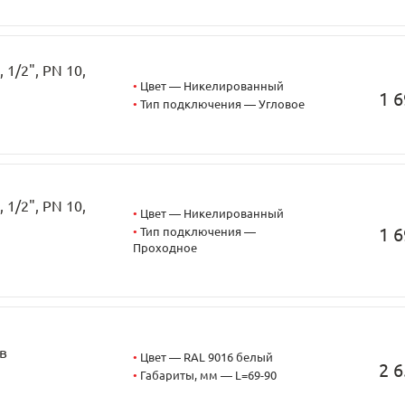
1/2", PN 10,
•
Цвет — Никелированный
1 6
•
Тип подключения — Угловое
1/2", PN 10,
•
Цвет — Никелированный
1 6
•
Тип подключения —
Проходное
в
•
Цвет — RAL 9016 белый
2 6
•
Габариты, мм — L=69-90