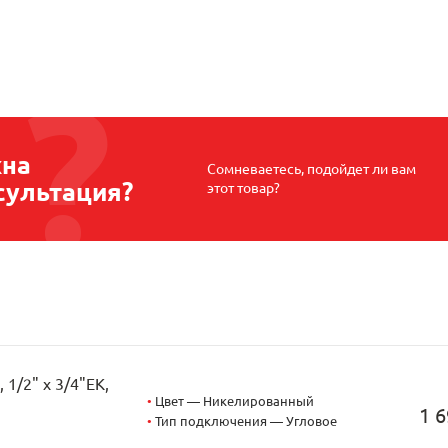
на
Сомневаетесь, подойдет ли вам
сультация?
этот товар?
1/2" х 3/4"EK,
•
Цвет — Никелированный
1 6
•
Тип подключения — Угловое