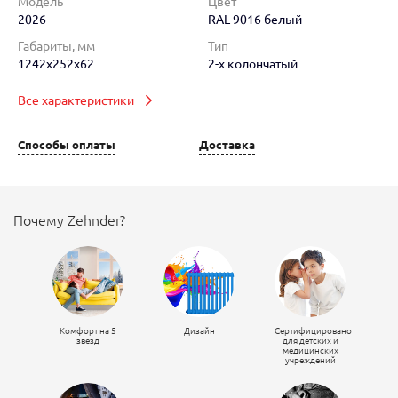
Модель
Цвет
2026
RAL 9016 белый
Габариты, мм
Тип
1242x252x62
2-х колончатый
Все характеристики
Способы оплаты
Доставка
Почему Zehnder?
Комфорт на 5
Дизайн
Сертифицировано
звёзд
для детских и
медицинских
учреждений