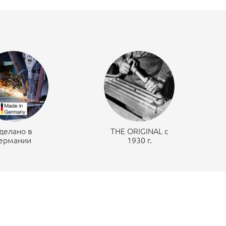
делано в
THE ORIGINAL c
ермании
1930 г.