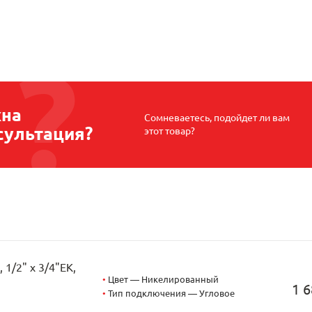
на
Сомневаетесь, подойдет ли вам
сультация?
этот товар?
1/2" х 3/4"EK,
•
Цвет — Никелированный
1 6
•
Тип подключения — Угловое