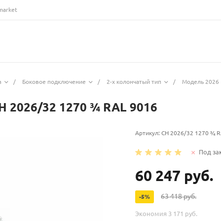
market
з
/
Боковое подключение
/
2-х колончатый тип
/
Модель 2026 
H 2026/32 1270 ¾ RAL 9016
Артикул:
CH 2026/32 1270 ¾ R
Под за
60 247 руб.
63 418 руб.
-5%
Экономия
3 171 руб.