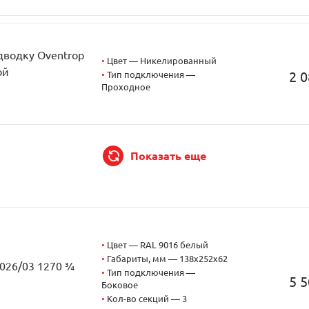
дводку Oventrop
•
Цвет — Никелированный
ой
2 0
•
Тип подключения —
Проходное
Показать еще
•
Цвет — RAL 9016 белый
•
Габариты, мм — 138x252x62
2026/03 1270 ¾
•
Тип подключения —
5 5
Боковое
•
Кол-во секций — 3