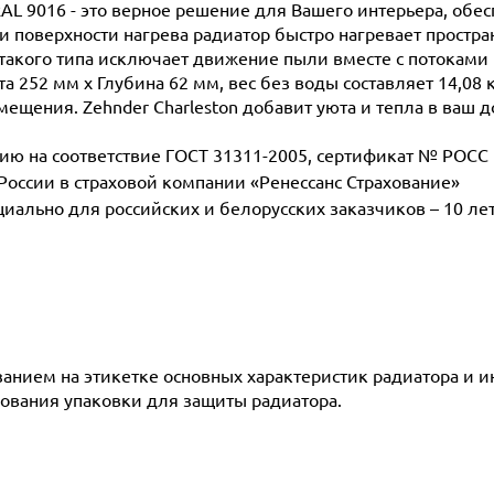
RAL 9016 - это верное решение для Вашего интерьера, обе
поверхности нагрева радиатор быстро нагревает простран
такого типа исключает движение пыли вместе с потоками 
а 252 мм х Глубина 62 мм, вес без воды составляет 14,08 
мещения. Zehnder Charleston добавит уюта и тепла в ваш д
 на соответствие ГОСТ 31311-2005, сертификат № POCC D
 России в страховой компании «Ренессанс Страхование»
ециально для российских и белорусских заказчиков – 10 ле
азанием на этикетке основных характеристик радиатора и 
ования упаковки для защиты радиатора.