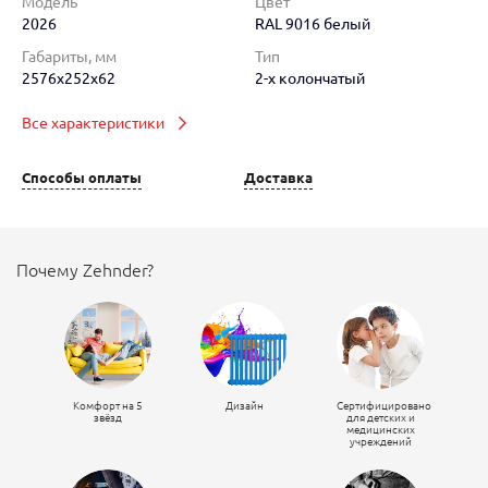
Модель
Цвет
2026
RAL 9016 белый
Габариты, мм
Тип
2576x252x62
2-х колончатый
Все характеристики
Способы оплаты
Доставка
Почему Zehnder?
Комфорт на 5
Дизайн
Сертифицировано
звёзд
для детских и
медицинских
учреждений