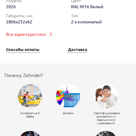
Модель
Цвет
2026
RAL 9016 белый
Габариты, мм
Тип
2806x252x62
2-х колончатый
Все характеристики
Способы оплаты
Доставка
Почему Zehnder?
Комфорт на 5
Дизайн
Сертифицировано
звёзд
для детских и
медицинских
учреждений