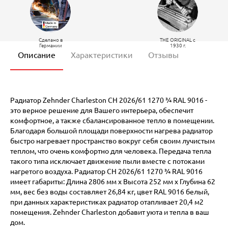
Сделано в
THE ORIGINAL c
Германии
1930 г.
Описание
Характеристики
Отзывы
Радиатор Zehnder Charleston CH 2026/61 1270 ¾ RAL 9016 -
это верное решение для Вашего интерьера, обеспечит
комфортное, а также сбалансированное тепло в помещении.
Благодаря большой площади поверхности нагрева радиатор
быстро нагревает пространство вокруг себя своим лучистым
теплом, что очень комфортно для человека. Передача тепла
такого типа исключает движение пыли вместе с потоками
нагретого воздуха. Радиатор CH 2026/61 1270 ¾ RAL 9016
имеет габариты: Длина 2806 мм х Высота 252 мм х Глубина 62
мм, вес без воды составляет 26,84 кг, цвет RAL 9016 белый,
при данных характеристиках радиатор отапливает 20,4 м2
помещения. Zehnder Charleston добавит уюта и тепла в ваш
дом.