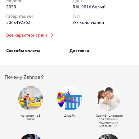
Модель
Цвет
2050
RAL 9016 белый
Габариты, мм
Тип
506x492x62
2-х колончатый
Все характеристики
Способы оплаты
Доставка
Почему Zehnder?
Комфорт на 5
Дизайн
Сертифицировано
звёзд
для детских и
медицинских
учреждений