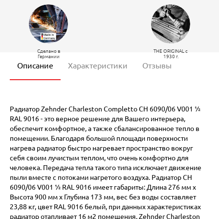
Сделано в
THE ORIGINAL c
Германии
1930 г.
Описание
Характеристики
Отзывы
Радиатор Zehnder Charleston Completto CH 6090/06 V001 ½
RAL 9016 - это верное решение для Вашего интерьера,
обеспечит комфортное, а также сбалансированное тепло в
помещении. Благодаря большой площади поверхности
нагрева радиатор быстро нагревает пространство вокруг
себя своим лучистым теплом, что очень комфортно для
человека. Передача тепла такого типа исключает движение
пыли вместе с потоками нагретого воздуха. Радиатор CH
6090/06 V001 ½ RAL 9016 имеет габариты: Длина 276 мм х
Высота 900 мм х Глубина 173 мм, вес без воды составляет
23,88 кг, цвет RAL 9016 белый, при данных характеристиках
радиатор отапливает 16 м2 помещения. Zehnder Charleston