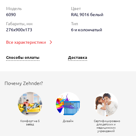
Модель
Цвет
6090
RAL 9016 белый
Габариты, мм
Тип
276x900x173
6-и колончатый
Все характеристики
Способы оплаты
Доставка
Почему Zehnder?
Комфорт на 5
Дизайн
Сертифицировано
звёзд
для детских и
медицинских
учреждений