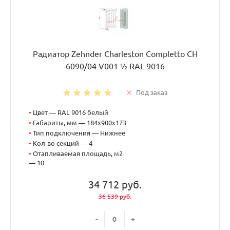
Радиатор Zehnder Charleston Completto CH
6090/04 V001 ½ RAL 9016
Под заказ
•
Цвет — RAL 9016 белый
•
Габариты, мм — 184x900x173
•
Тип подключения — Нижнее
•
Кол-во секций — 4
•
Отапливаемая площадь, м2
— 10
34 712 руб.
36 539 руб.
-
+