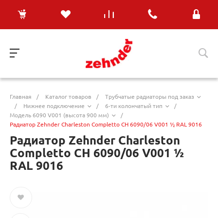
Главная
/
Каталог товаров
/
Трубчатые радиаторы под заказ
/
Нижнее подключение
/
6-ти колончатый тип
/
Модель 6090 V001 (высота 900 мм)
/
Радиатор Zehnder Charleston Completto CH 6090/06 V001 ½ RAL 9016
Радиатор Zehnder Charleston
Completto CH 6090/06 V001 ½
RAL 9016