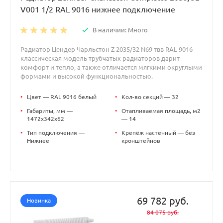
V001 1/2 RAL 9016 нижнее подключение
В наличии: Много
Радиатор Цендер Чарльстон Z-2035/32 N69 твв RAL 9016
классическая модель трубчатых радиаторов дарит
комфорт и тепло, а также отличается мягкими округлыми
формами и высокой функциональностью.
•
Цвет — RAL 9016 белый
•
Кол-во секций — 32
•
Габариты, мм —
•
Отапливаемая площадь, м2
1472x342x62
— 14
•
Тип подключения —
•
Крепёж настенный — без
Нижнее
кронштейнов
69 782 руб.
Новинка
84 075 руб.