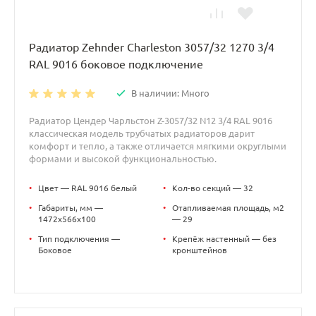
Радиатор Zehnder Charleston 3057/32 1270 3/4
RAL 9016 боковое подключение
В наличии: Много
Радиатор Цендер Чарльстон Z-3057/32 N12 3/4 RAL 9016
классическая модель трубчатых радиаторов дарит
комфорт и тепло, а также отличается мягкими округлыми
формами и высокой функциональностью.
•
Цвет — RAL 9016 белый
•
Кол-во секций — 32
•
Габариты, мм —
•
Отапливаемая площадь, м2
1472x566x100
— 29
•
Тип подключения —
•
Крепёж настенный — без
Боковое
кронштейнов