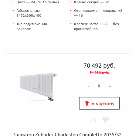
•
Цвет — RAL 9016 белый
•
Кол-во секций — 32
•
Габариты, мм —
•
Отапливаемая площадь, м2
1472x300x100
— 16
•
Тип подключения —
•
Крепёж настенный — без
Боковое
кронштейнов
70 492 руб.
84 930 руб.
-
+
в корзину
Радиатор Zehnder Charleston Completto 2035/32