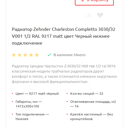
Радиатор Zehnder Charleston Completto 3030/32
V001 1/2 RAL 9217 matt цвет Черный нижнее
подключение
В наличии: Много
Радиатор Цендер Чарльстон Z-3030/32 N69 твв 1/2 ral 9016
классическая модель трубчатых радиаторов дарит
комфорт и тепло, а также отличается мягкими округлыми
формами и высокой функциональностью.
•
Цвет — 9217 matt чёрный
•
Кол-во секций — 32
•
Габариты, мм —
•
Отапливаемая площадь, м2
1472x300x100
— 16
•
Тип подключения —
•
Крепёж настенный — без
Нижнее
кронштейнов