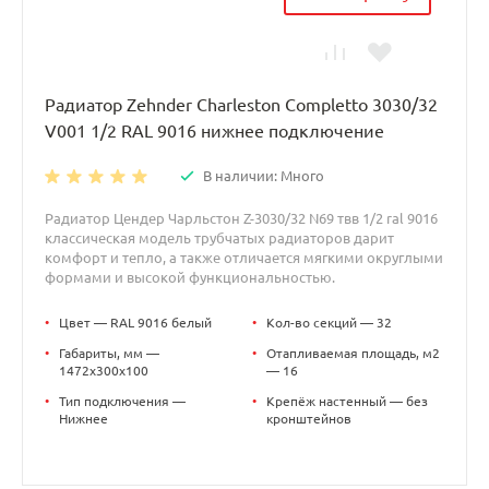
Радиатор Zehnder Charleston Completto 3030/32
V001 1/2 RAL 9016 нижнее подключение
В наличии: Много
Радиатор Цендер Чарльстон Z-3030/32 N69 твв 1/2 ral 9016
классическая модель трубчатых радиаторов дарит
комфорт и тепло, а также отличается мягкими округлыми
формами и высокой функциональностью.
•
Цвет — RAL 9016 белый
•
Кол-во секций — 32
•
Габариты, мм —
•
Отапливаемая площадь, м2
1472x300x100
— 16
•
Тип подключения —
•
Крепёж настенный — без
Нижнее
кронштейнов