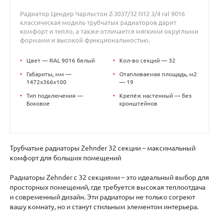
Радиатор Цендер Чарльстон Z-3037/32 N12 3/4 ral 9016
классическая модель трубчатых радиаторов дарит
комфорт и тепло, а также отличается мягкими округлыми
формами и высокой функциональностью.
•
Цвет — RAL 9016 белый
•
Кол-во секций — 32
•
Габариты, мм —
•
Отапливаемая площадь, м2
1472x366x100
— 19
•
Тип подключения —
•
Крепёж настенный — без
Боковое
кронштейнов
Трубчатые радиаторы Zehnder 32 секции – максимальный
комфорт для больших помещений
Радиаторы Zehnder с 32 секциями – это идеальный выбор для
просторных помещений, где требуется высокая теплоотдача
и современный дизайн. Эти радиаторы не только согреют
вашу комнату, но и станут стильным элементом интерьера.