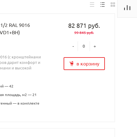
82 871 руб.
 1/2 RAL 9016
CVD1+BH)
99 845 руб.
-
+
9016 (с кронштейнами
ров дарит комфорт и
в корзину
рмами и высокой
ий — 42
ая площадь, м2 — 21
тенный — в комплекте