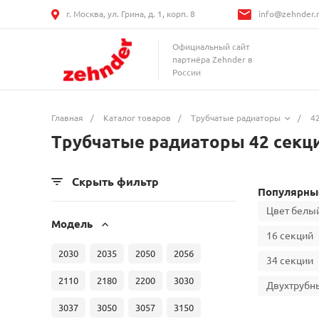
г. Москва, ул. Грина, д. 1, корп. 8
info@zehnder.
Официальный сайт
партнёра Zehnder в
России
Главная
/
Каталог товаров
/
Трубчатые радиаторы
/
4
Трубчатые радиаторы 42 секц
Скрыть фильтр
Популярные
Цвет белы
Модель
16 секций
2030
2035
2050
2056
34 секции
2110
2180
2200
3030
Двухтрубн
3037
3050
3057
3150