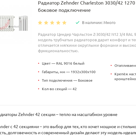
Радиатор Zehnder Charleston 3030/42 1270
боковое подключение
В наличии: Много
Радиатор Цендер Чарльстон Z-3030/42 N12 3/4 RAL 
модель трубчатых радиаторов дарит комфорт и теп
отличается мягкими округлыми формами и высок
функциональностью.
•
Цвет — RAL 9016 белый
•
Отапливаем
•
Габариты, мм — 1932x300x100
•
Крепёж нас
кронштейно
•
Тип подключения — Боковое
•
Кол-во секций — 42
диаторы Zehnder 42 секции – тепло на масштабном уровне
nder с 42 секциями – это выбор для тех, кто хочет мощное и стил
ть, долговечность и современный дизайн делают эту модель идеа