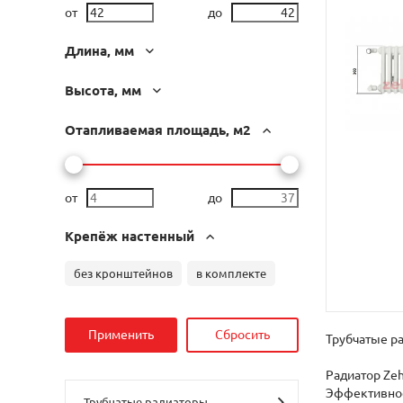
от
до
Длина, мм
Высота, мм
Отапливаемая площадь, м2
от
до
Крепёж настенный
без кронштейнов
в комплекте
Трубчатые ра
Радиатор Zeh
Эффективнос
Трубчатые радиаторы