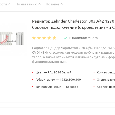
ости
По названию
По цене
Радиатор Zehnder Charleston 3030/42 1270
боковое подключение (с кронштейнами 
В наличии: Много
Радиатор Цендер Чарльстон Z-3030/42 N12 1/2 RAL 
CVD1+BH) классическая модель трубчатых радиато
тепло, а также отличается мягкими округлыми фо
функциональностью.
•
Цвет — RAL 9016 белый
•
Кол-во секц
•
Габариты, мм — 1932x300x100
•
Отапливаем
•
Тип подключения — Боковое
•
Крепёж нас