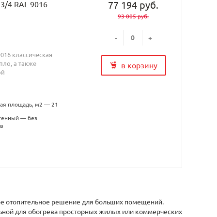
77 194 руб.
 3/4 RAL 9016
93 005 руб.
-
+
9016 классическая
ло, а также
в корзину
ой
ая площадь, м2 — 21
тенный — без
в
ьное отопительное решение для больших помещений.
льной для обогрева просторных жилых или коммерческих