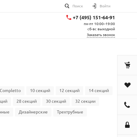
Поиск
Войти
+7 (495) 151-64-91
пн-пт 10:00–19:00
сб-вс выходной
Заказать звонок
Completto
10 секций
12 секций
14 секций
кций
28 секций
30 секций
32 секции
нные
Дизайнерские
Трехтрубные