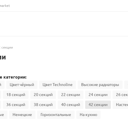
market
2 секции
ии
 категории:
й
Цвет чёрный
Цвет Technoline
Высокие радиаторы
18 секций
20 секций
22 секции
24 секции
26 се
36 секций
38 секций
40 секций
42 секции
Насте
ые
Немецкие
Горизонтальные
На кухню