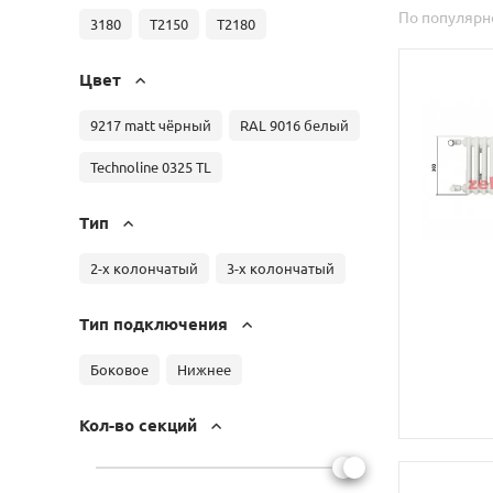
По популярн
3180
T2150
T2180
Цвет
9217 matt чёрный
RAL 9016 белый
Technoline 0325 TL
Тип
2-х колончатый
3-х колончатый
Тип подключения
Боковое
Нижнее
Кол-во секций