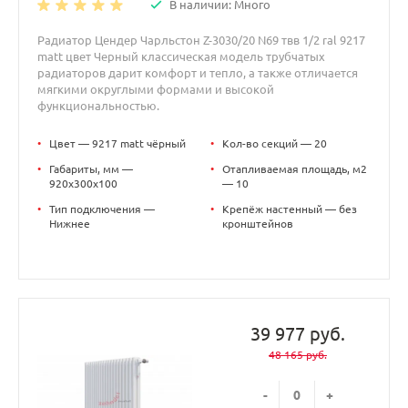
В наличии: Много
Радиатор Цендер Чарльстон Z-3030/20 N69 твв 1/2 ral 9217
matt цвет Черный классическая модель трубчатых
радиаторов дарит комфорт и тепло, а также отличается
мягкими округлыми формами и высокой
функциональностью.
•
Цвет — 9217 matt чёрный
•
Кол-во секций — 20
•
Габариты, мм —
•
Отапливаемая площадь, м2
920x300x100
— 10
•
Тип подключения —
•
Крепёж настенный — без
Нижнее
кронштейнов
39 977 руб.
48 165 руб.
-
+