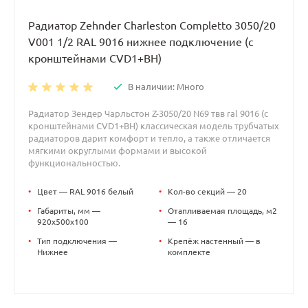
Радиатор Zehnder Charleston Completto 3050/20
V001 1/2 RAL 9016 нижнее подключение (с
кронштейнами CVD1+BH)
В наличии: Много
Радиатор Зендер Чарльстон Z-3050/20 N69 твв ral 9016 (с
кронштейнами CVD1+BH) классическая модель трубчатых
радиаторов дарит комфорт и тепло, а также отличается
мягкими округлыми формами и высокой
функциональностью.
•
Цвет — RAL 9016 белый
•
Кол-во секций — 20
•
Габариты, мм —
•
Отапливаемая площадь, м2
920x500x100
— 16
•
Тип подключения —
•
Крепёж настенный — в
Нижнее
комплекте