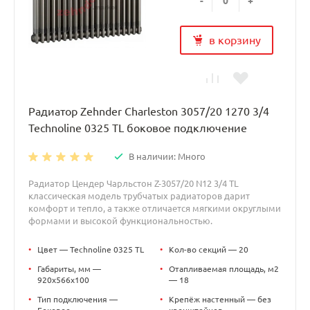
-
+
в корзину
Радиатор Zehnder Charleston 3057/20 1270 3/4
Technoline 0325 TL боковое подключение
В наличии: Много
Радиатор Цендер Чарльстон Z-3057/20 N12 3/4 TL
классическая модель трубчатых радиаторов дарит
комфорт и тепло, а также отличается мягкими округлыми
формами и высокой функциональностью.
•
Цвет — Technoline 0325 TL
•
Кол-во секций — 20
•
Габариты, мм —
•
Отапливаемая площадь, м2
920x566x100
— 18
•
Тип подключения —
•
Крепёж настенный — без