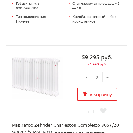
•
Габариты, мм —
•
Отапливаемая площадь, м2
920x566x100
— 18
•
Тип подключения —
•
Крепёж настенный — без
Нижнее
кронштейнов
59 295 руб.
71 440 руб.
-
+
в корзину
Радиатор Zehnder Charleston Completto 3057/20
V001 1/2 RAL 9016 нижнее подключение