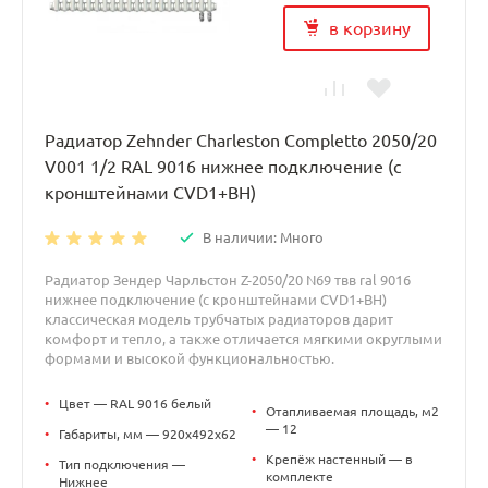
в корзину
Радиатор Zehnder Charleston Completto 2050/20
V001 1/2 RAL 9016 нижнее подключение (с
кронштейнами CVD1+BH)
В наличии: Много
Радиатор Зендер Чарльстон Z-2050/20 N69 твв ral 9016
нижнее подключение (с кронштейнами CVD1+BH)
классическая модель трубчатых радиаторов дарит
комфорт и тепло, а также отличается мягкими округлыми
формами и высокой функциональностью.
•
Цвет — RAL 9016 белый
•
Отапливаемая площадь, м2
— 12
•
Габариты, мм — 920x492x62
•
Крепёж настенный — в
•
Тип подключения —
комплекте
Нижнее