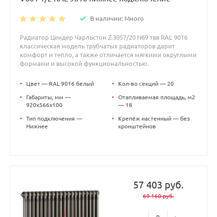
В наличии: Много
Радиатор Цендер Чарльстон Z-3057/20 N69 твв RAL 9016
классическая модель трубчатых радиаторов дарит
комфорт и тепло, а также отличается мягкими округлыми
формами и высокой функциональностью.
•
Цвет — RAL 9016 белый
•
Кол-во секций — 20
•
Габариты, мм —
•
Отапливаемая площадь, м2
920x566x100
— 18
•
Тип подключения —
•
Крепёж настенный — без
Нижнее
кронштейнов
57 403 руб.
69 160 руб.