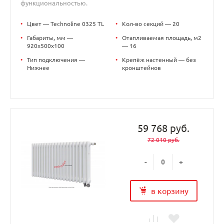
функциональностью.
•
Цвет — Technoline 0325 TL
•
Кол-во секций — 20
•
Габариты, мм —
•
Отапливаемая площадь, м2
920x500x100
— 16
•
Тип подключения —
•
Крепёж настенный — без
Нижнее
кронштейнов
59 768 руб.
72 010 руб.
-
+
в корзину