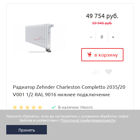
49 754 руб.
59 945 руб.
-
+
в корзину
Радиатор Zehnder Charleston Completto 2035/20
V001 1/2 RAL 9016 нижнее подключение
В наличии: Много
Нажмите «Принять», если вы соглашаетесь с условиями обработки cookie-
Радиатор Цендер Чарльстон Z-2035/20 N69 твв RAL 9016
файлов в соответствии с
Политикой конфиденциальности
классическая модель трубчатых радиаторов дарит
Принять
комфорт и тепло, а также отличается мягкими округлыми
формами и высокой функциональностью.