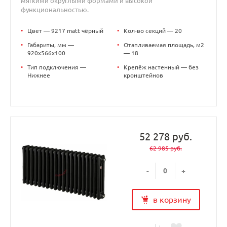
мягкими округлыми формами и высокой
функциональностью.
•
Цвет — 9217 matt чёрный
•
Кол-во секций — 20
•
Габариты, мм —
•
Отапливаемая площадь, м2
920x566x100
— 18
•
Тип подключения —
•
Крепёж настенный — без
Нижнее
кронштейнов
52 278 руб.
62 985 руб.
-
+
в корзину