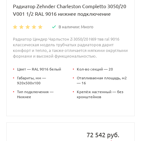
Радиатор Zehnder Charleston Completto 3050/20
V001 1/2 RAL 9016 нижнее подключение
В наличии: Много
Радиатор Цендер Чарльстон Z-3050/20 N69 твв ral 9016
классическая модель трубчатых радиаторов дарит
комфорт и тепло, а также отличается мягкими округлыми
формами и высокой функциональностью.
•
Цвет — RAL 9016 белый
•
Кол-во секций — 20
•
Габариты, мм —
•
Отапливаемая площадь, м2
920x500x100
— 16
•
Тип подключения —
•
Крепёж настенный — без
Нижнее
кронштейнов
72 542 руб.