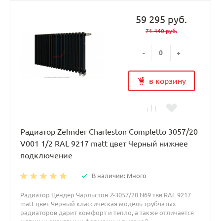
59 295 руб.
71 440 руб.
-
+
в корзину
Радиатор Zehnder Charleston Completto 3057/20
V001 1/2 RAL 9217 matt цвет Черный нижнее
подключение
В наличии: Много
Радиатор Цендер Чарльстон Z-3057/20 N69 твв RAL 9217
matt цвет Черный классическая модель трубчатых
радиаторов дарит комфорт и тепло, а также отличается