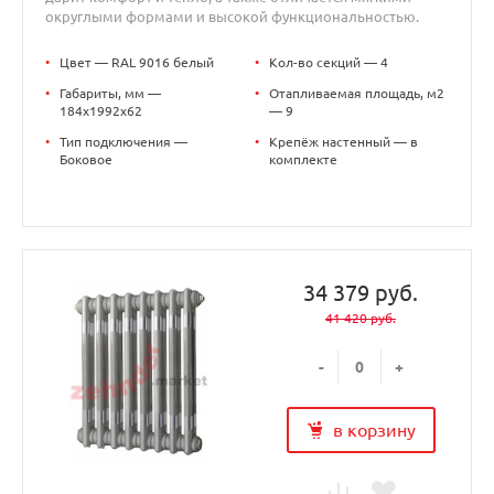
округлыми формами и высокой функциональностью.
•
Цвет — RAL 9016 белый
•
Кол-во секций — 4
•
Габариты, мм —
•
Отапливаемая площадь, м2
184x1992x62
— 9
•
Тип подключения —
•
Крепёж настенный — в
Боковое
комплекте
34 379 руб.
41 420 руб.
-
+
в корзину