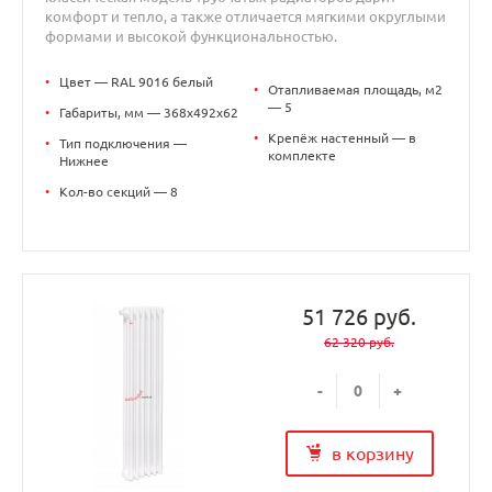
комфорт и тепло, а также отличается мягкими округлыми
формами и высокой функциональностью.
•
Цвет — RAL 9016 белый
•
Отапливаемая площадь, м2
— 5
•
Габариты, мм — 368x492x62
•
Крепёж настенный — в
•
Тип подключения —
комплекте
Нижнее
•
Кол-во секций — 8
51 726 руб.
62 320 руб.
-
+
в корзину