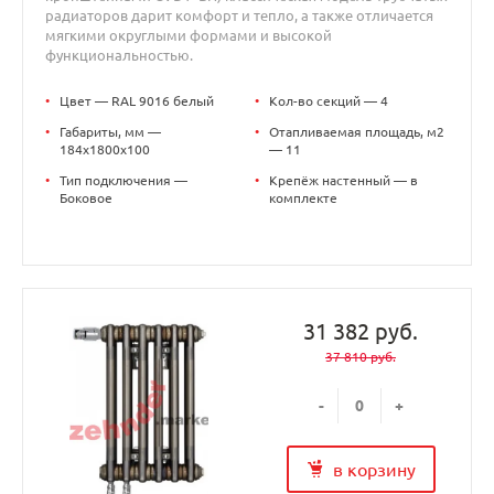
радиаторов дарит комфорт и тепло, а также отличается
мягкими округлыми формами и высокой
функциональностью.
•
Цвет — RAL 9016 белый
•
Кол-во секций — 4
•
Габариты, мм —
•
Отапливаемая площадь, м2
184x1800x100
— 11
•
Тип подключения —
•
Крепёж настенный — в
Боковое
комплекте
31 382 руб.
37 810 руб.
-
+
в корзину