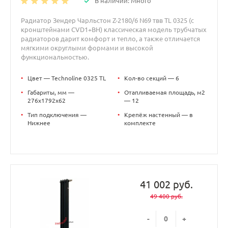
В наличии: Много
Радиатор Зендер Чарльстон Z-2180/6 N69 твв TL 0325 (с
кронштейнами CVD1+BH) классическая модель трубчатых
радиаторов дарит комфорт и тепло, а также отличается
мягкими округлыми формами и высокой
функциональностью.
•
Цвет — Technoline 0325 TL
•
Кол-во секций — 6
•
Габариты, мм —
•
Отапливаемая площадь, м2
276x1792x62
— 12
•
Тип подключения —
•
Крепёж настенный — в
Нижнее
комплекте
41 002 руб.
49 400 руб.
-
+