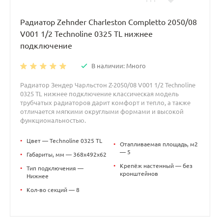
Радиатор Zehnder Charleston Completto 2050/08
V001 1/2 Technoline 0325 TL нижнее
подключение
В наличии: Много
Радиатор Зендер Чарльстон Z-2050/08 V001 1/2 Technoline
0325 TL нижнее подключение классическая модель
трубчатых радиаторов дарит комфорт и тепло, а также
отличается мягкими округлыми формами и высокой
функциональностью.
•
Цвет — Technoline 0325 TL
•
Отапливаемая площадь, м2
— 5
•
Габариты, мм — 368x492x62
•
Крепёж настенный — без
•
Тип подключения —
кронштейнов
Нижнее
•
Кол-во секций — 8