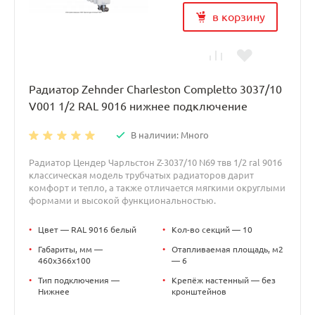
в корзину
Радиатор Zehnder Charleston Completto 3037/10
V001 1/2 RAL 9016 нижнее подключение
В наличии: Много
Радиатор Цендер Чарльстон Z-3037/10 N69 твв 1/2 ral 9016
классическая модель трубчатых радиаторов дарит
комфорт и тепло, а также отличается мягкими округлыми
формами и высокой функциональностью.
•
Цвет — RAL 9016 белый
•
Кол-во секций — 10
•
Габариты, мм —
•
Отапливаемая площадь, м2
460x366x100
— 6
•
Тип подключения —
•
Крепёж настенный — без
Нижнее
кронштейнов