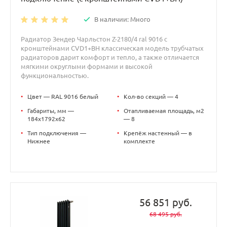
В наличии: Много
Радиатор Зендер Чарльстон Z-2180/4 ral 9016 с
кронштейнами CVD1+BH классическая модель трубчатых
радиаторов дарит комфорт и тепло, а также отличается
мягкими округлыми формами и высокой
функциональностью.
•
Цвет — RAL 9016 белый
•
Кол-во секций — 4
•
Габариты, мм —
•
Отапливаемая площадь, м2
184x1792x62
— 8
•
Тип подключения —
•
Крепёж настенный — в
Нижнее
комплекте
56 851 руб.
68 495 руб.