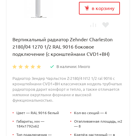
в корзину
Вертикальный радиатор Zehnder Charleston
2180/04 1270 1/2 RAL 9016 боковое
подключение (с кронштейнами CVD1+BH)
В наличии: Много
Радиатор Зендер Чарльстон Z-2180/4 N12 1/2 ral 9016 с
кронштейнами CVD1+BH классическая модель трубчатых
радиаторов дарит комфорт и тепло, а также отличается
мягкими округлыми формами и высокой
функциональностью.
•
Цвет — RAL 9016 белый
•
Кол-во секций — 4
•
Габариты, мм —
•
Отапливаемая площадь, м2
184x1792x62
— 8
•
Тип подключения —
•
Крепёж настенный — в