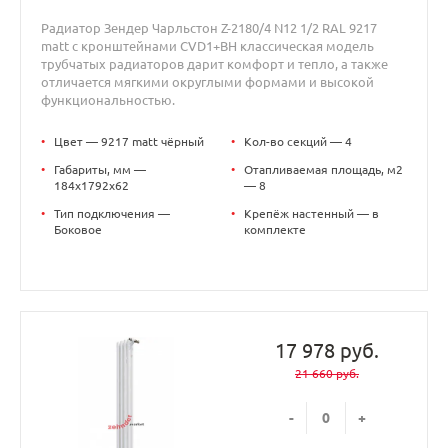
Радиатор Зендер Чарльстон Z-2180/4 N12 1/2 RAL 9217
matt с кронштейнами CVD1+BH классическая модель
трубчатых радиаторов дарит комфорт и тепло, а также
отличается мягкими округлыми формами и высокой
функциональностью.
•
Цвет — 9217 matt чёрный
•
Кол-во секций — 4
•
Габариты, мм —
•
Отапливаемая площадь, м2
184x1792x62
— 8
•
Тип подключения —
•
Крепёж настенный — в
Боковое
комплекте
17 978 руб.
21 660 руб.
-
+