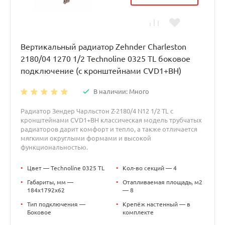
Вертикальный радиатор Zehnder Charleston
2180/04 1270 1/2 Technoline 0325 TL боковое
подключение (с кронштейнами CVD1+BH)
В наличии: Много
Радиатор Зендер Чарльстон Z-2180/4 N12 1/2 TL с
кронштейнами CVD1+BH классическая модель трубчатых
радиаторов дарит комфорт и тепло, а также отличается
мягкими округлыми формами и высокой
функциональностью.
•
Цвет — Technoline 0325 TL
•
Кол-во секций — 4
•
Габариты, мм —
•
Отапливаемая площадь, м2
184x1792x62
— 8
•
Тип подключения —
•
Крепёж настенный — в
Боковое
комплекте