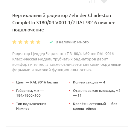
Вертикальный радиатор Zehnder Charleston
Completto 3180/04 V001 1/2 RAL 9016 нижнее
подключение
В наличии: Много
Радиатор Цендер Чарльстон Z-3180/4 N69 твв RAL 9016
классическая модель трубчатых радиаторов дарит
комфорт и тепло, а также отличается мягкими округлыми
формами и высокой функциональностью.
•
Цвет — RAL 9016 белый
•
Кол-во секций — 4
•
Габариты, мм —
•
Отапливаемая площадь, м2
184x1800x100
— 11
•
Тип подключения —
•
Крепёж настенный — без
Нижнее
кронштейнов