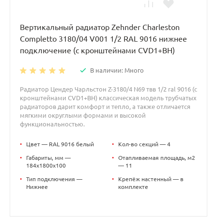
Вертикальный радиатор Zehnder Charleston
Completto 3180/04 V001 1/2 RAL 9016 нижнее
подключение (с кронштейнами CVD1+BH)
В наличии: Много
Радиатор Цендер Чарльстон Z-3180/4 N69 твв 1/2 ral 9016 (с
кронштейнами CVD1+BH) классическая модель трубчатых
радиаторов дарит комфорт и тепло, а также отличается
мягкими округлыми формами и высокой
функциональностью.
•
Цвет — RAL 9016 белый
•
Кол-во секций — 4
•
Габариты, мм —
•
Отапливаемая площадь, м2
184x1800x100
— 11
•
Тип подключения —
•
Крепёж настенный — в
Нижнее
комплекте