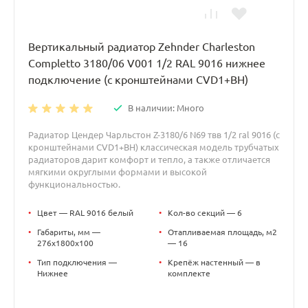
Вертикальный радиатор Zehnder Charleston
Completto 3180/06 V001 1/2 RAL 9016 нижнее
подключение (с кронштейнами CVD1+BH)
В наличии: Много
Радиатор Цендер Чарльстон Z-3180/6 N69 твв 1/2 ral 9016 (с
кронштейнами CVD1+BH) классическая модель трубчатых
радиаторов дарит комфорт и тепло, а также отличается
мягкими округлыми формами и высокой
функциональностью.
•
Цвет — RAL 9016 белый
•
Кол-во секций — 6
•
Габариты, мм —
•
Отапливаемая площадь, м2
276x1800x100
— 16
•
Тип подключения —
•
Крепёж настенный — в
Нижнее
комплекте