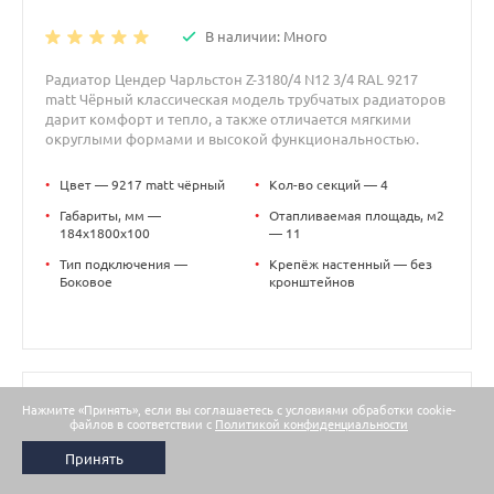
В наличии: Много
Радиатор Цендер Чарльстон Z-3180/4 N12 3/4 RAL 9217
matt Чёрный классическая модель трубчатых радиаторов
дарит комфорт и тепло, а также отличается мягкими
округлыми формами и высокой функциональностью.
•
Цвет — 9217 matt чёрный
•
Кол-во секций — 4
•
Габариты, мм —
•
Отапливаемая площадь, м2
184x1800x100
— 11
•
Тип подключения —
•
Крепёж настенный — без
Боковое
кронштейнов
33 117 руб.
Нажмите «Принять», если вы соглашаетесь с условиями обработки cookie-
файлов в соответствии с
Политикой конфиденциальности
39 900 руб.
Принять
-
+