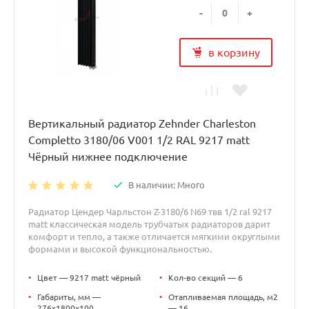
-
+
в корзину
Вертикальный радиатор Zehnder Charleston
Completto 3180/06 V001 1/2 RAL 9217 matt
Чёрный нижнее подключение
В наличии: Много
Радиатор Цендер Чарльстон Z-3180/6 N69 твв 1/2 ral 9217
matt классическая модель трубчатых радиаторов дарит
комфорт и тепло, а также отличается мягкими округлыми
формами и высокой функциональностью.
•
Цвет — 9217 matt чёрный
•
Кол-во секций — 6
•
Габариты, мм —
•
Отапливаемая площадь, м2
276x1800x100
— 16