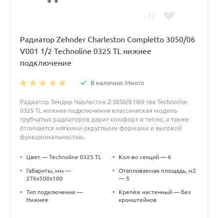
Радиатор Zehnder Charleston Completto 3050/06
V001 1/2 Technoline 0325 TL нижнее
подключение
В наличии: Много
Радиатор Зендер Чарльстон Z-3050/6 N69 твв Technoline
0325 TL нижнее подключение классическая модель
трубчатых радиаторов дарит комфорт и тепло, а также
отличается мягкими округлыми формами и высокой
функциональностью.
•
Цвет — Technoline 0325 TL
•
Кол-во секций — 6
•
Габариты, мм —
•
Отапливаемая площадь, м2
276x500x100
— 5
•
Тип подключения —
•
Крепёж настенный — без
Нижнее
кронштейнов